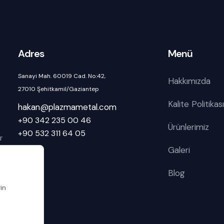
Adres
Menü
Sanayi Mah. 60019 Cad. No:42,
Hakkımızda
27010 Şehitkamil/Gaziantep
Kalite Politikası
hakan@plazmametal.com
+90 342 235 00 46
Ürünlerimiz
+90 532 311 64 05
r
Galeri
Blog
rin