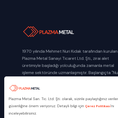
1970 yılında Mehmet Nuri Kıdak tarafından kurulan
Plazma Metal Sanayi Ticaret Ltd. Şti., zirai alet
üretimiyle başladığı yolculuğunda zamanla metal
işleme sektöründe uzmanlaşmıştır. Başlangıçta "Nu
İş Tarım Makinaları" adıyla faaliyet gösteren
firmamız, makine parkurundaki yenilikçi teknolojileri
ve mühendislik birikimini kullanarak çelik
Plazma Metal San. Tic. Ltd. Şti. olarak, sizinle paylaştığınız verile
konstrüksiyon, depo, silo tank gövdeleri, tünel iksa
güvenliğine önem veriyoruz. Detaylı bilgi için
'nı
Çerez Politikası
ve bulon üretiminde uzmanlaşmıştır.
inceleyebilirsiniz.