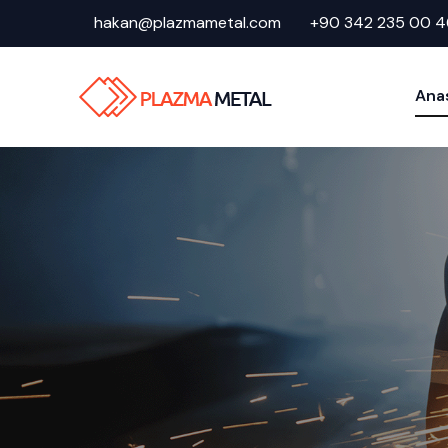
hakan@plazmametal.com
+90 342 235 00 4
Ana